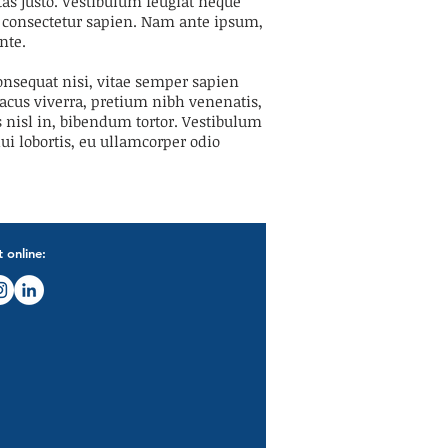
as justo. Vestibulum feugiat neque
l consectetur sapien. Nam ante ipsum,
nte.
consequat nisi, vitae semper sapien
 lacus viverra, pretium nibh venenatis,
s nisl in, bibendum tortor. Vestibulum
ui lobortis, eu ullamcorper odio
 online: