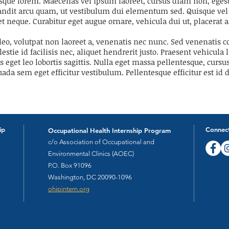
esque lorem. Maecenas vel ipsum laoreet, cursus diam non, egest
blandit arcu quam, ut vestibulum dui elementum sed. Quisque ve
et neque. Curabitur eget augue ornare, vehicula dui ut, placerat a
 leo, volutpat non laoreet a, venenatis nec nunc. Sed venenatis 
stie id facilisis nec, aliquet hendrerit justo. Praesent vehicula
 eget leo lobortis sagittis. Nulla eget massa pellentesque, cursu
a sem eget efficitur vestibulum. Pellentesque efficitur est id d
ip
Connect
Occupational Health Internship Program
c/o Association of Occupational and
Environmental Clinics (AOEC)
P.O. Box 91096
Washington, DC
20090-1096
ohipintern.org