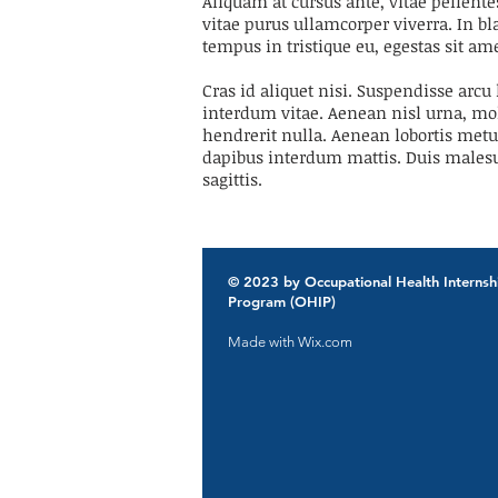
Aliquam at cursus ante, vitae pellent
vitae purus ullamcorper viverra. In 
tempus in tristique eu, egestas sit am
Cras id aliquet nisi. Suspendisse arcu
interdum vitae. Aenean nisl urna, mole
hendrerit nulla. Aenean lobortis metus
dapibus interdum mattis. Duis malesuad
sagittis.
© 2023 by Occupational Health Internsh
Program (OHIP)
Made with
Wix.com